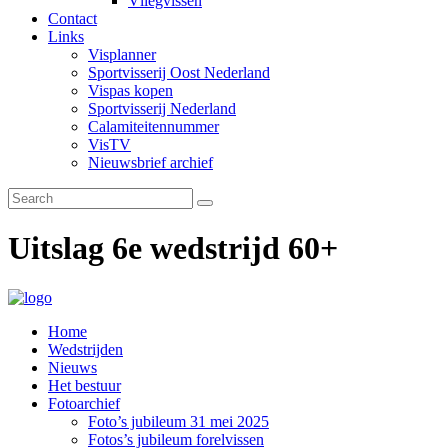
Vliegvissen
Contact
Links
Visplanner
Sportvisserij Oost Nederland
Vispas kopen
Sportvisserij Nederland
Calamiteitennummer
VisTV
Nieuwsbrief archief
Uitslag 6e wedstrijd 60+
Home
Wedstrijden
Nieuws
Het bestuur
Fotoarchief
Foto’s jubileum 31 mei 2025
Fotos’s jubileum forelvissen