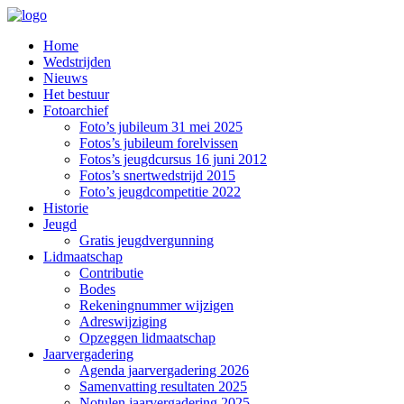
Home
Wedstrijden
Nieuws
Het bestuur
Fotoarchief
Foto’s jubileum 31 mei 2025
Fotos’s jubileum forelvissen
Fotos’s jeugdcursus 16 juni 2012
Fotos’s snertwedstrijd 2015
Foto’s jeugdcompetitie 2022
Historie
Jeugd
Gratis jeugdvergunning
Lidmaatschap
Contributie
Bodes
Rekeningnummer wijzigen
Adreswijziging
Opzeggen lidmaatschap
Jaarvergadering
Agenda jaarvergadering 2026
Samenvatting resultaten 2025
Notulen jaarvergadering 2025