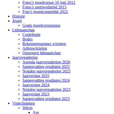
Fotos’s jeugdcursus 16 juni 2012
Fotos’s snertwedstrijd 2015
Foto’s jeugdcompetitie 2022
Historie
Jeugd
Gratis jeugdvergunning
Lidmaatschap
Contributie
Bodes
Rekeningnummer wijzigen
Adreswijziging
Opzeggen lidmaatschap
Jaarvergadering
Agenda jaarvergadering 2026
Samenvatting resultaten 2025
Notulen jaarvergadering 2025
Jaarverslag 2025
Samenvatting resultaten 2024
Jaarverslag 2024
Notulen jaarvergadering 2023
Jaarverslag 2023
Samenvatting resultaten 2023
Vistechnieken
Witvis
Aas