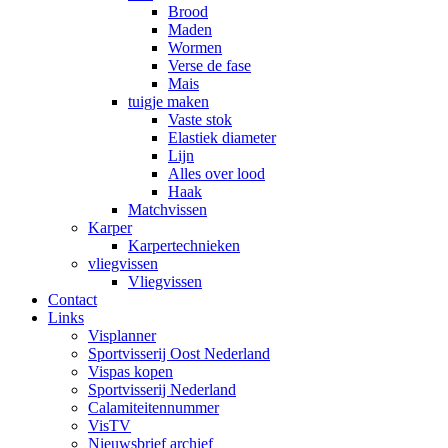
Brood
Maden
Wormen
Verse de fase
Mais
tuigje maken
Vaste stok
Elastiek diameter
Lijn
Alles over lood
Haak
Matchvissen
Karper
Karpertechnieken
vliegvissen
Vliegvissen
Contact
Links
Visplanner
Sportvisserij Oost Nederland
Vispas kopen
Sportvisserij Nederland
Calamiteitennummer
VisTV
Nieuwsbrief archief