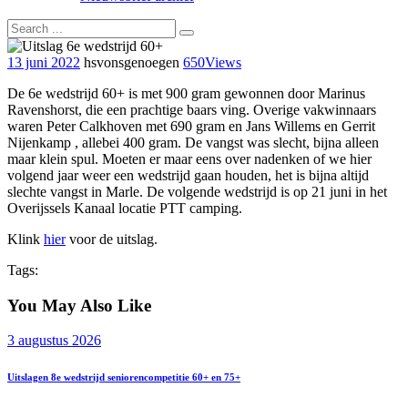
13 juni 2022
hsvonsgenoegen
650
Views
De 6e wedstrijd 60+ is met 900 gram gewonnen door Marinus
Ravenshorst, die een prachtige baars ving. Overige vakwinnaars
waren Peter Calkhoven met 690 gram en Jans Willems en Gerrit
Nijenkamp , allebei 400 gram. De vangst was slecht, bijna alleen
maar klein spul. Moeten er maar eens over nadenken of we hier
volgend jaar weer een wedstrijd gaan houden, het is bijna altijd
slechte vangst in Marle. De volgende wedstrijd is op 21 juni in het
Overijssels Kanaal locatie PTT camping.
Klink
h
ier
voor de uitslag.
Tags:
You May Also Like
3 augustus 2026
Uitslagen 8e wedstrijd seniorencompetitie 60+ en 75+